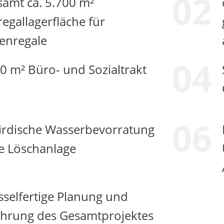
02
samt ca. 5.700 m²
egallagerfläche für
tenregale
04
50 m² Büro- und Sozialtrakt
06
irdische Wasserbevorratung
die Löschanlage
̈sselfertige Planung und
̈hrung des Gesamtprojektes