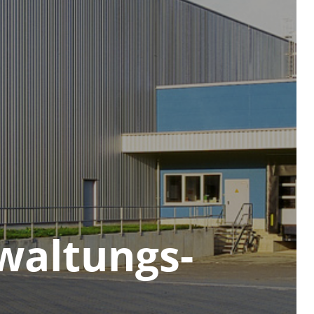
­waltungs­