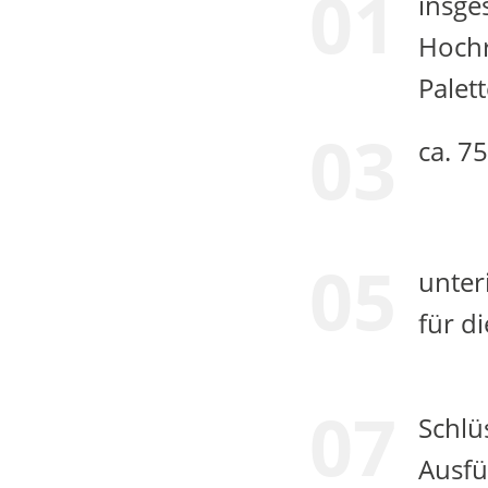
01
insge
Hochr
Palet
03
ca. 7
05
unter
für 
07
Schlu
Ausfu