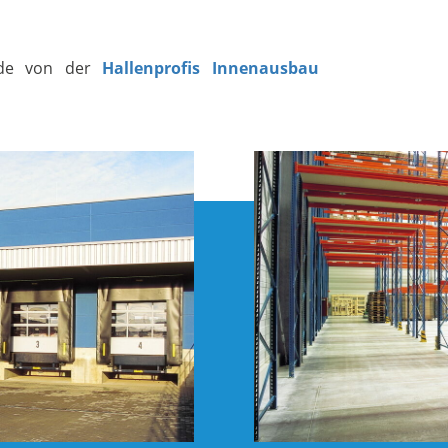
rde von der
Hallenprofis Innenausbau