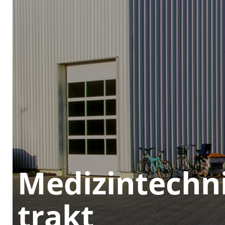
Medizin­techni
trakt